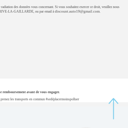
e radiation des données vous concernant. Si vous souhaitez exercer ce droit, veuillez nous
discount.auto19@gmail.com
IVE-LA-GAILLARDE, ou par email à
.
s de remboursement avant de vous engager.
en, prenez les transports en commun #sedéplacermoinspolluer