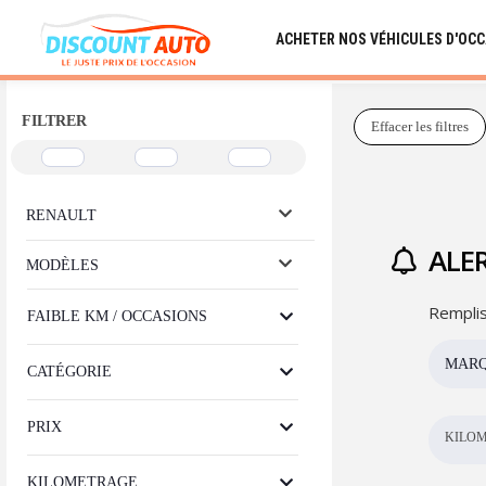
ACHETER NOS VÉHICULES D'OC
FILTRER
Effacer les filtres
RENAULT
ALER
MODÈLES
Remplis
FAIBLE KM / OCCASIONS
MAR
CATÉGORIE
PRIX
KILOM
KILOMETRAGE