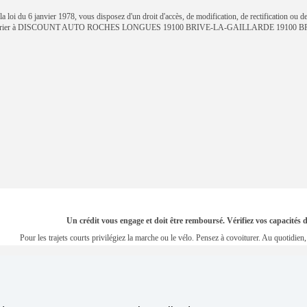
 loi du 6 janvier 1978, vous disposez d'un droit d'accès, de modification, de rectification ou d
courrier à DISCOUNT AUTO ROCHES LONGUES 19100 BRIVE-LA-GAILLARDE 19100 BR
Un crédit vous engage et doit être remboursé. Vérifiez vos capacité
Pour les trajets courts privilégiez la marche ou le vélo. Pensez à covoiturer. Au quotidi