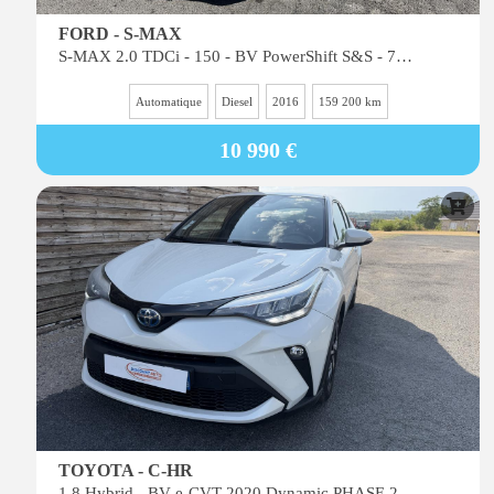
FORD - S-MAX
S-MAX 2.0 TDCi - 150 - BV PowerShift S&S - 7pl Titanium
Automatique
Diesel
2016
159 200 km
10 990 €
TOYOTA - C-HR
1.8 Hybrid - BV e-CVT 2020 Dynamic PHASE 2