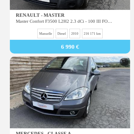
RENAULT - MASTER
Master Confort F3500 L2H2 2.3 dCi - 100 III FOURGON Fourgon L2H2 Traction PHASE 1
Manuelle
Diesel
2010
216 171 km
6 990 €
MERCEDES - CLASSE A