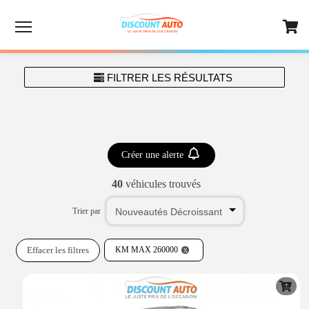
Menu
FILTRER LES RÉSULTATS
Créer une alerte
40
véhicules trouvés
Trier par
Effacer les filtres
KM MAX 260000