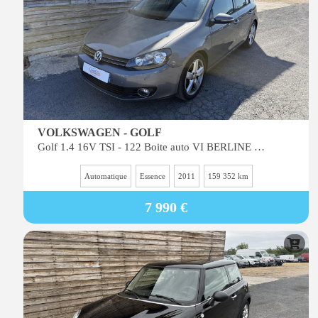
VOLKSWAGEN - GOLF
Golf 1.4 16V TSI - 122 Boite auto VI BERLINE Confortline
Automatique
Essence
2011
159 352 km
7 990 €