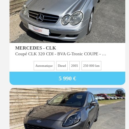
MERCEDES - CLK
Coupé CLK 320 CDI - BVA G-Tronic COUPE - BM 209 Avantgarde - BVA PHASE 2
Automatique
Diesel
2005
250 000 km
5 990 €