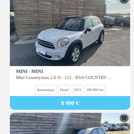
MINI - MINI
Mini Countryman 2.0 D - 112 - BVA COUNTRYMAN R60 LCI BERLINE Cooper D All4 Business Trip PHASE 2
Automatique
Diesel
2015
186 000 km
8 990 €